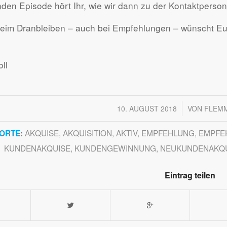
enden Episode hört Ihr, wie wir dann zu der Kontaktpers
 beim Dranbleiben – auch bei Empfehlungen – wünscht E
ll
/
10. AUGUST 2018
VON
FLEMM
AKQUISE
,
AKQUISITION
,
AKTIV
,
EMPFEHLUNG
,
EMPFE
ORTE:
KUNDENAKQUISE
,
KUNDENGEWINNUNG
,
NEUKUNDENAKQ
Eintrag teilen