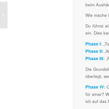
beim Aushän
#18 Die 5 Grundgedanken
erfolgreichen
Wie mache i
Empfehlungsmanagements
– Teil 1
Du führst e
ein. Dies k
„To
Phase I:
„W
Phase II:
„F
Phase III:
Die Grundid
überlegt, we
Q
Phase IV:
für einer? 
ich auf das 