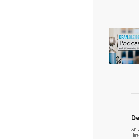
De
An D
Hint