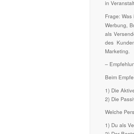
in Veransta
Frage: Was 
Werbung, Bri
als Versend
des Kunden
Marketing.
– Empfehlun
Beim Empfe
1) Die Akti
2) Die Pass
Welche Pers
1) Du als Ve
2) Der Best