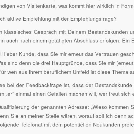
digen von Visitenkarte, was kommt hier wirklich in For
ch aktive Empfehlung mit der Empfehlungsfrage?
in klassisches Gespräch mit Deinem Bestandskunden u
ann auch nach einem getätigten Abschluss erfolgen. Ein B
ll lieber Kunde, dass Sie mir erneut das Vertrauen gesc
as sind denn die drei Hauptgründe, dass Sie mir (erneu
ür wen aus Ihrem beruflichem Umfeld ist diese Thema a
ee bei der Feedbackfrage ist, dass der Bestandskunde n
m „er“ einmal einen Gefallen machen will, wer freut sic
ualifizierung der genannten Adresse: „Wieso kommen S
Wenn Sie an meiner Stelle wären, worauf soll ich denn 
folgende Telefonat mit dem potentiellen Neukunden profes