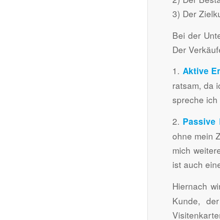
3) Der Zielk
Bei der Unt
Der Verkäuf
1.
Aktive E
ratsam, da i
spreche ich
2.
Passive
ohne mein Zu
mich weiter
ist auch ei
Hiernach w
Kunde, der
Visitenkart